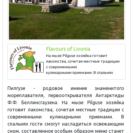
Flavours of Livonia
На мызе Pilguse хозяйка готовит
лакомства, сочетая местные традиции
с современными
кулинарными приемами. В спальнях
гости смогут насладиться освежающим сном, составленное
особым образом меню станет для них приятным
Пилгузе - родовое имение знаменитого
вкусовым сюрпризом, а сауна укрепит их дух.
мореплавателя, первооткрывателя Антарктиды
Баранина
Ф.Ф. Беллинсгаузена.
На мызе Pilguse хозяйка
готовит лакомства, сочетая местные традиции с
современными кулинарными приемами. В
спальнях гости смогут насладиться освежающим
сном, составленное особым образом меню станет