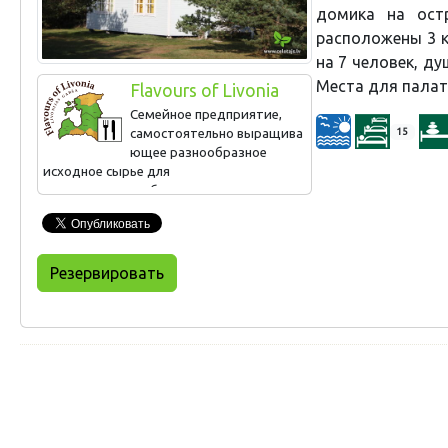
домика на ост
расположены 3 к
на 7 человек, ду
Места для палат
Flavours of Livonia
Семейное предприятие,
самостоятельно выращива
15
ющее разнообразное
исходное сырье для
производства собственных
продуктов, члены которого
также занимаются рыбалкой и охотой.
Волшебное место, где можно отдохнуть
с семьей.
Резервировать
Кухня острова Хийумаа, варенье