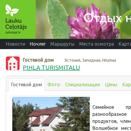
Новости
Ночлег
Маршруты
Места осмотра
Карт
Гостевой дом
Эстония, Западная, Hiiumaa
PIHLA TURISMITALU
Гостевой дом
Фото
Специализация
Цены
Кар
Семейное пр
разнообразное
продуктов, чле
Волшебное мест