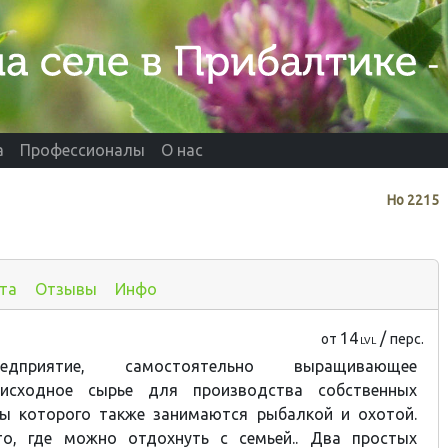
а
Профессионалы
О нас
Нo
2215
та
Отзывы
Инфо
14
/
от
перс.
LVL
едприятие, самостоятельно выращивающее
 исходное сырье для производства собственных
ны которого также занимаются рыбалкой и охотой.
о, где можно отдохнуть с семьей.. Два простых