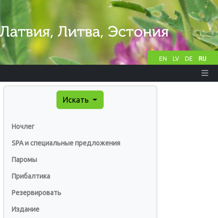
EN
LV
DE
RU
Искать
Ночлег
SPA и специальные предложения
Паромы
Прибалтика
Резервировать
Издание