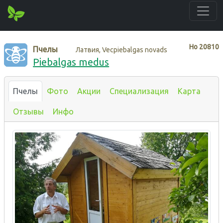
Нo
20810
Пчелы
Латвия, Vecpiebalgas novads
Piebalgas medus
Пчелы
Фото
Акции
Специализация
Карта
Отзывы
Инфо