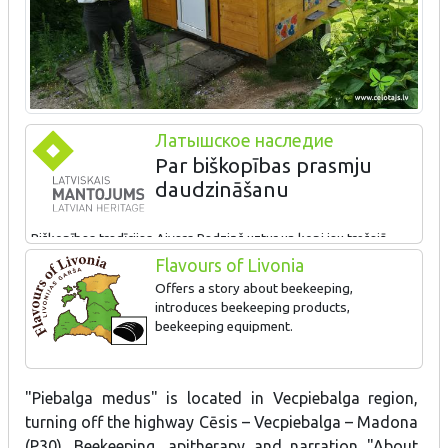
Латышское наследие
Par biškopības prasmju
daudzināšanu
Biškopības tradīcijas Aivars Radziņš uztur un kopj jau trešajā
paaudzē. Viņa drava atrodas skaistajā Vecpiebalgas paugurainē.
Flavours of Livonia
Biškopis ir atvērts ikvienam interesantam, vada ekskursijas un
Offers a story about beekeeping,
izglīto apmeklētājus par bišu dzīves noslēpumiem, izstaigājot
introduces beekeeping products,
paša izveidoto bišu taku. Saimniecībā dravo ar tradicionālajiem
beekeeping equipment.
Latvijas stāvstropiem. Šeit var iegādāties tradicionālos
biškopības produktus: dažādu ziedu medu, ziedputekšņus, bišu
māšu peru pieniņu, vasku un vaska sveces un bišu mātes.
"Piebalga medus" is located in Vecpiebalga region,
turning off the highway Cēsis – Vecpiebalga – Madona
(P30). Beekeeping, apitherapy and narration "About