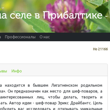
а
Профессионалы
О нас
Нo
21166
ывы
Инфо
а находится в бывшем Лигатненском родильном
а». Он предназначен как место для шеф-поваров, а
заинтересованных лиц, чтобы делать, творить и
ать. Автор идеи - шеф-повар Эрикс Драйбантс. Цель
побудить вас исследовать и открывать уникальные