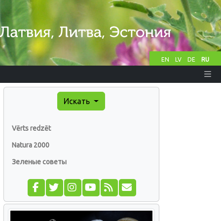
EN
LV
DE
RU
Искать
Vērts redzēt
Natura 2000
Зеленые советы