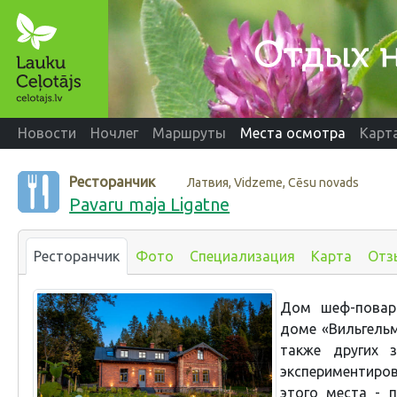
Новости
Ночлег
Маршруты
Места осмотра
Карт
Ресторанчик
Латвия, Vidzeme, Cēsu novads
Pavaru maja Ligatne
Ресторанчик
Фото
Специализация
Карта
Отз
Дом шеф-повар
доме «Вильгельм
также других 
экспериментиров
этого места - 