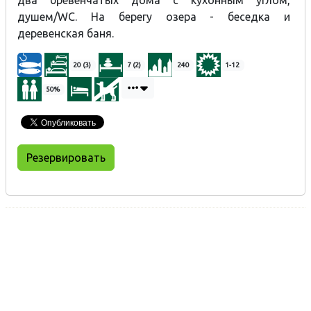
два бревенчатых дома с кухонным углом,
душем/WC. На берегу озера - беседка и
деревенская баня.
20 (3)
7 (2)
240
1-12
50%
Резервировать