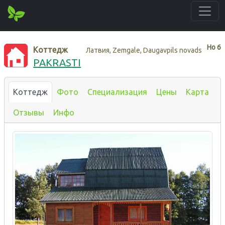
Нo
6
Коттедж
Латвия, Zemgale, Daugavpils novads
PAKRASTI
Коттедж
Фото
Специализация
Цены
Карта
Отзывы
Инфо