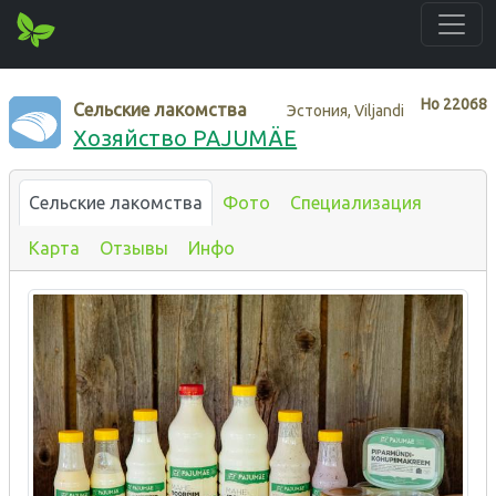
Нo
22068
Сельские лакомства
Эстония, Viljandi
Хозяйство PAJUMÄE
Сельские лакомства
Фото
Специализация
Карта
Отзывы
Инфо