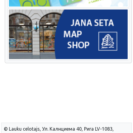
© Lauku сelotajs, Ул. Калнциема 40, Рига LV-1083,