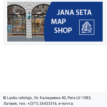
© Lauku сelotajs, Ул. Калнциема 40, Рига LV-1083,
Латвия, тел.: +(371) 26433316, е-почта: