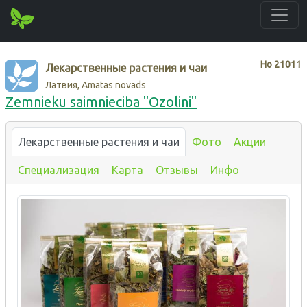
Нo
21011
Лекарственные растения и чаи
Латвия, Amatas novads
Zemnieku saimnieciba "Ozolini"
Лекарственные растения и чаи
Фото
Акции
Специализация
Карта
Отзывы
Инфо