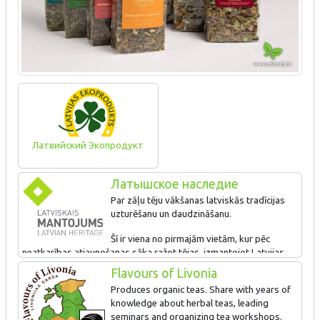
Латвийский Экопродукт
Латышское наследие
Par zāļu tēju vākšanas latviskās tradīcijas
uzturēšanu un daudzināšanu.
Šī ir viena no pirmajām vietām, kur pēc
neatkarības atjaunošanas sāka ražot tējas, izmantojot Latvijas
savvaļas un dārzā audzētos augus. Saimnieki organizē
Flavours of Livonia
seminārus un tēju darbnīcas. Tūristi var aplūkot saimniecību,
Produces organic teas. Share with years of
noklausīties stāstījumu par tēju veselīgo ietekmi un iegādāties
knowledge about herbal teas, leading
šeit saražoto produkciju.
seminars and organizing tea workshops.