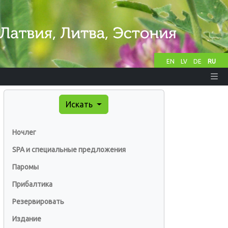
EN
LV
DE
RU
Искать
Ночлег
SPA и специальные предложения
Паромы
Прибалтика
Резервировать
Издание