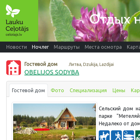
Новости
Ночлег
Маршруты
Места осмотра
Карт
Гостевой дом
Литва, Dzukija, Lazdijai
OBELIJOS SODYBA
Гостевой дом
Фото
Специализация
Цены
Кар
Сельский дом н
парке "Метеля
Недалеко от дом