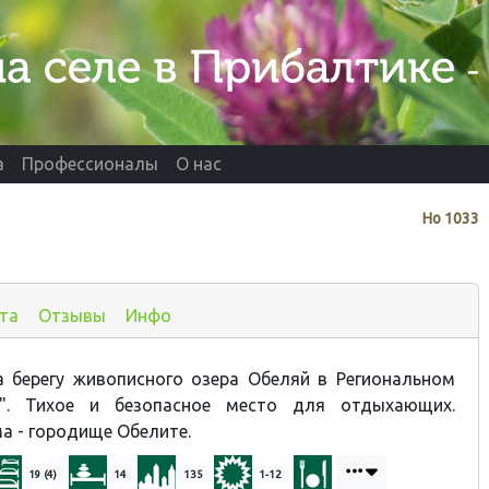
а
Профессионалы
О нас
Нo
1033
та
Отзывы
Инфо
а берегу живописного озера Обеляй в Региональном
й". Тихое и безопасное место для отдыхающих.
а - городище Обелите.
19 (4)
14
135
1-12