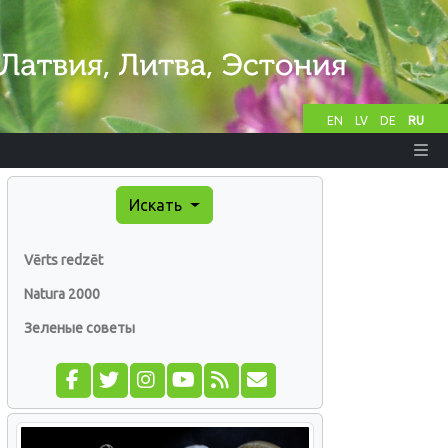
EN
LV
DE
RU
Искать
Vērts redzēt
Natura 2000
Зеленые советы