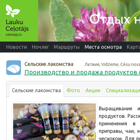
Новости
Ночлег
Маршруты
Места осмотра
Карт
Сельские лакомства
Латвия, Vidzeme, Cēsu nov
Производство и продажа продуктов 
Сельские лакомства
Фото
Акции
Специализац
Выращивание и
продуктов. Расс
применения в 
приправы, чаи, 
чесноком. Для д