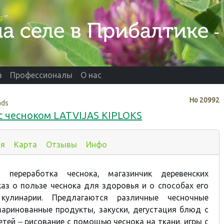
а
Профессионалы
О нас
Нo
20992
ads
с чесноком LATVIJAS KIPLOKS
ия
Карта
Отзывы
Инфо
 переработка чеснока, магазинчик деревенских
каз о пользе чеснока для здоровья и о способах его
кулинарии. Предлагаются различные чесночные
маринованные продукты, закуски, дегустация блюд с
етей ‒ рисование с помощью чеснока на ткани, игры с