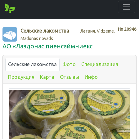
Нo
20946
Сельские лакомства
Латвия, Vidzeme,
Madonas novads
АО «Лаздонас пиенсаймниекс
Сельские лакомства
Фото
Специализация
Продукция
Карта
Отзывы
Инфо