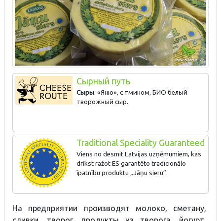
Сырный путь
Сыры
. «Яню», с тмином, БИО белый
творожный сыр.
Traditional Speciality Guaranteed
Viens no desmit Latvijas uzņēmumiem, kas
drīkst ražot ES garantēto tradicionālo
īpatnību produktu „Jāņu sieru”.
На предприятии производят молоко, сметану,
сливки, творог, продукты из творога, йогурт,