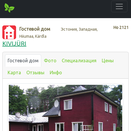
Нo
2121
Гостевой дом
Эстония, Западная,
Hiiumaa, Kärdla
KIVIJÜRI
Гостевой дом
Фото
Специализация
Цены
Карта
Отзывы
Инфо