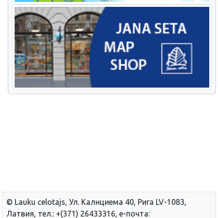
© Lauku сelotajs, Ул. Калнциема 40, Рига LV-1083,
Латвия, тел.: +(371) 26433316, е-почта: