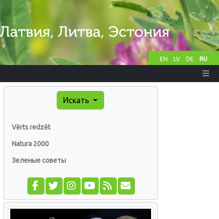
EN
LV
DE
RU
Искать
Vērts redzēt
Natura 2000
Зеленые советы