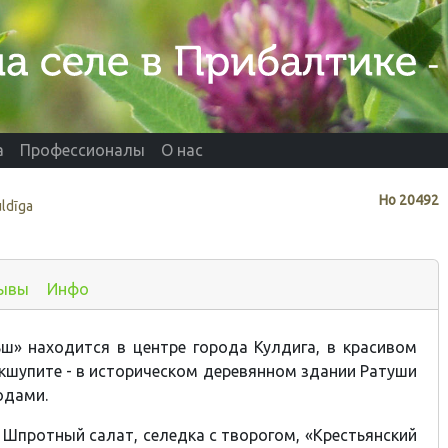
а
Профессионалы
О нас
Нo
20492
uldīga
ывы
Инфо
ш» находится в центре города Кулдига, в красивом
кшупите - в историческом деревянном здании Ратуши
одами.
: Шпротный салат, селедка с творогом, «Крестьянский