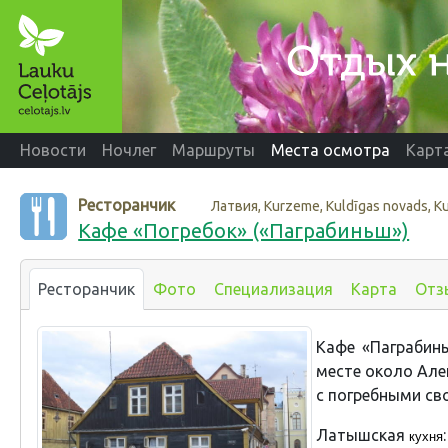
Новости
Ночлег
Маршруты
Места осмотра
Карт
Ресторанчик
Латвия, Kurzeme, Kuldīgas novads, K
Кафе «Погребок» («Паграбиньш»)
Ресторанчик
Фото
Специализация
Карта
Отз
Кафе «Паграбинь
месте около Але
с погребными св
Латышская
кухня