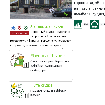
горшочек», «Бар
на гриле свины
(камбала, судак)
154
1-12
Латышская кухня
Шпротный салат, селедка с
творогом, «Крестьянский
горшочек», «Бараний горшочек», горшочек
с горохом, приготовленные на гриле
свиные ребрышки, жареные бычьи яйца,
блюда из рыбы (камбала, судак), слойка
Flavours of Livonia
из черного хлеба.
Салат из шпрот; Горшочек
«Zirnītis»; Курземская
скабпутра.
Путь сидра
Подают сидры Sabiles и
Kabiles.