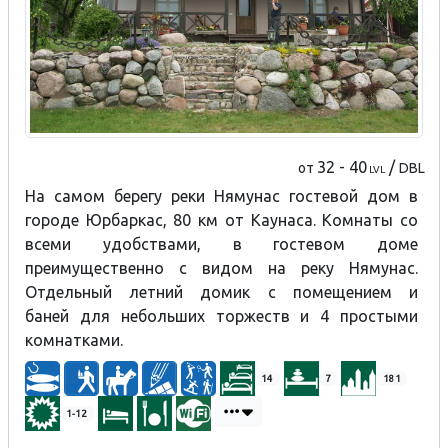
32 - 40
/
от
DBL
LVL
На самом берегу реки Нямунас гостевой дом в
городе Юрбаркас, 80 км от Каунаса. Комнаты со
всеми удобствами, в гостевом доме
преимущественно с видом на реку Нямунас.
Отдельный летний домик с помещением и
баней для небольших торжеств и 4 простыми
комнатками.
14
7
181
1-12