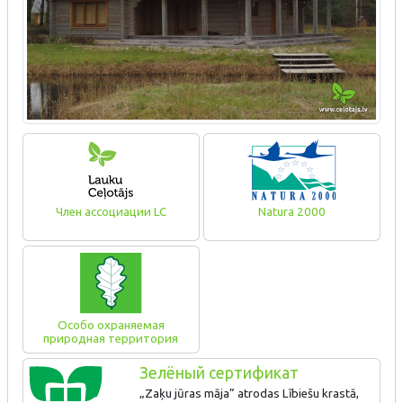
Член ассоциации LC
Natura 2000
Особо охраняемая
природная территория
Зелёный сертификат
„Zaķu jūras māja” atrodas Lībiešu krastā,