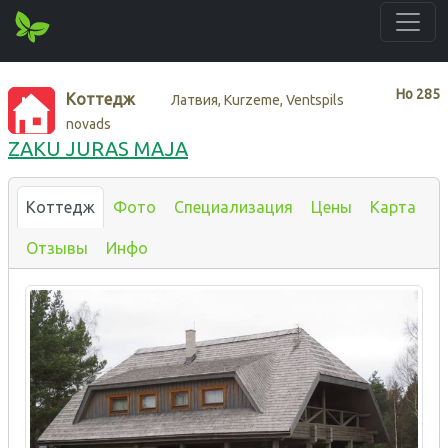
Нo
285
Коттедж
Латвия, Kurzeme, Ventspils
novads
ZAKU JURAS MAJA
Коттедж
Фото
Специализация
Цены
Карта
Отзывы
Инфо