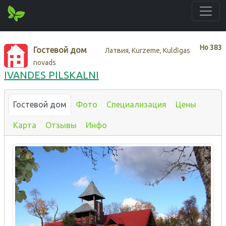
Нo
383
Гостевой дом
Латвия, Kurzeme, Kuldīgas
novads
IVANDES PILSKALNI
Гостевой дом
Фото
Специализация
Цены
Карта
Отзывы
Инфо