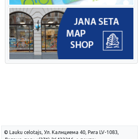
© Lauku сelotajs, Ул. Калнциема 40, Рига LV-1083,