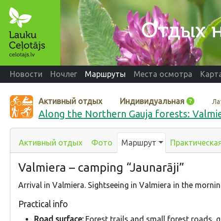
Новости
Ночлег
Маршруты
Места осмотра
Карт
Активный отдых
Индивидуальная
Ла
Along the Northern Gauja forests: Valmie
Активный отдых
Фото
Маршрут
Практическа
Valmiera – camping “Jaunarāji”
Arrival in Valmiera. Sightseeing in Valmiera in the mornin
Practical info
Road surface:
Forest trails and small forest roads, g