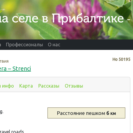
а
Профессионалы
О нас
Нo
50195
твия
ra – Strenci
я инфо
Карта
Рассказы
Отзывы
g.
Расстояние
пешком
6
км
ravel roads,