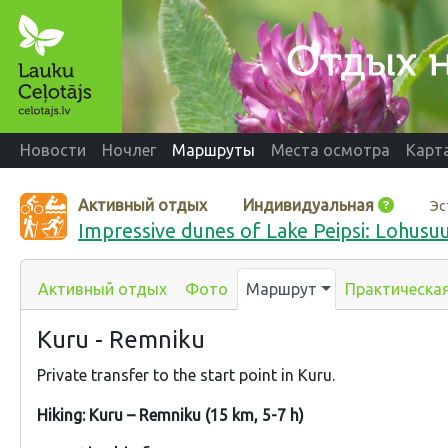
Новости
Ночлег
Маршруты
Места осмотра
Карт
Активный отдых
Индивидуальная
Эс
Impressive dunes of Lake Peipsi: Lohusu
Активный отдых
Фото
Маршрут
Практическа
Kuru - Remniku
Private transfer to the start point in Kuru.
Hiking: Kuru – Remniku (15 km, 5-7 h)