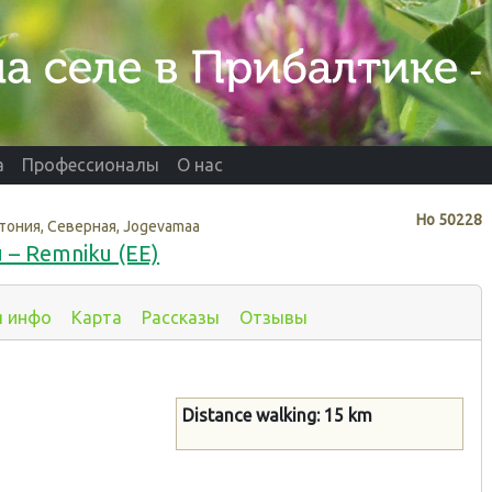
а
Профессионалы
О нас
Нo
50228
тония, Северная, Jogevamaa
u – Remniku (EE)
я инфо
Карта
Рассказы
Отзывы
Distance walking: 15 km