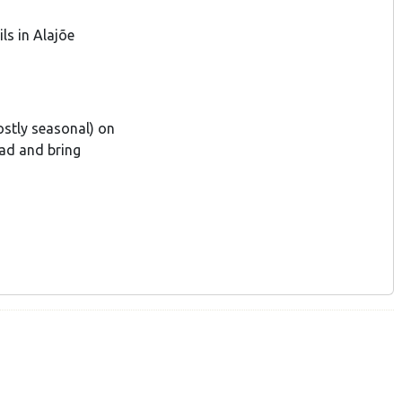
ls in Alajõe
stly seasonal) on
ead and bring