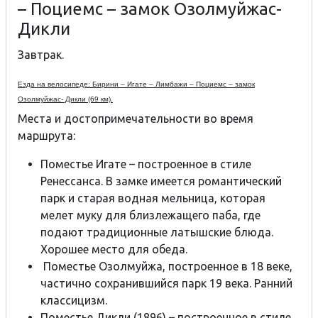
– Поциемс – замок Озолмуйжас-
Дикли
Завтрак.
Езда на велосипеде: Бирини – Игате – Лимбажи – Поциемс – замок
Озолмуйжас- Дикли (69 км).
Места и достопримечательности во время
маршрута:
Поместье Игате – построенное в стиле
Ренессанса. В замке имеется романтический
парк и старая водная мельница, которая
мелет муку для близлежащего паба, где
подают традиционные латышские блюда.
Хорошее место для обеда.
Поместье Озолмуйжа, построенное в 18 веке,
частично сохранившийся парк 19 века. Ранний
классицизм.
Поместье Дикли (1896) – построенное в стиле