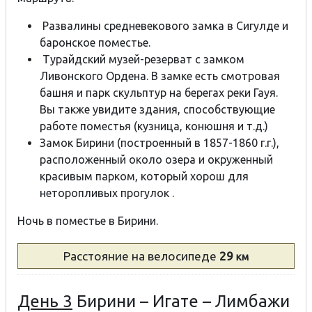
Развалины средневекового замка в Сигулде и
баронское поместье.
Турайдский музей-резерват с замком
Ливонского Ордена. В замке есть смотровая
башня и парк скульптур на берегах реки Гауя.
Вы также увидите здания, способствующие
работе поместья (кузница, конюшня и т.д.)
Замок Бирини (построенный в 1857-1860 г.г.),
расположенный около озера и окруженный
красивым парком, который хорош для
неторопливых прогулок .
Ночь в поместье в Бирини.
Расстояние
на велосипеде
29
км
День 3
Бирини – Игате – Лимбажи