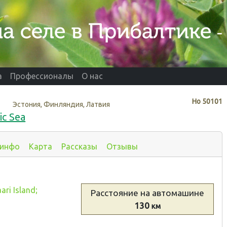
а
Профессионалы
О нас
Нo
50101
Эстония, Финляндия, Латвия
ic Sea
 инфо
Карта
Рассказы
Отзывы
ri Island;
Расстояние
на автомашине
130
км