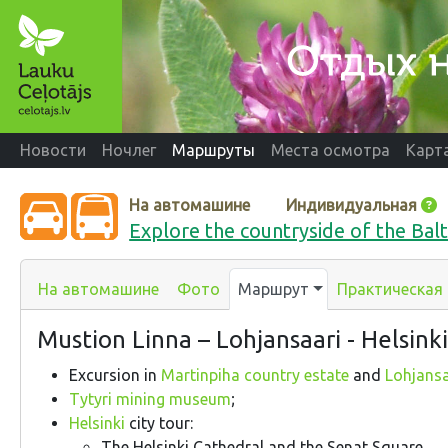
Новости
Ночлег
Маршруты
Места осмотра
Карт
На автомашине
Индивидуальная
Explore the countryside of the Balt
На автомашине
Фото
Маршрут
Практическая
Mustion Linna – Lohjansaari - Helsinki
Excursion in
Martinpiha country estate
and
Lohjansaa
Tytyri mining museum
;
Helsinki
city tour:
The Helsinki Cathedral and the Senat Square,