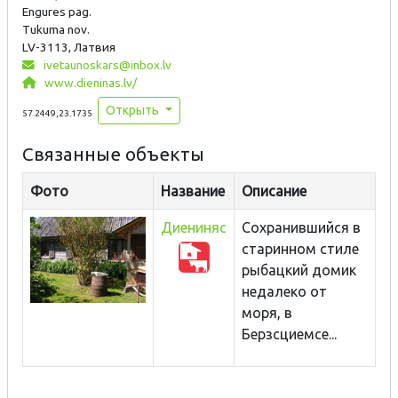
Engures pag.
Tukuma nov.
LV-3113, Латвия
ivetaunoskars@inbox.lv
www.dieninas.lv/
Открыть
57.2449,23.1735
Связанные объекты
Фото
Название
Описание
Диениняс
Сохранившийся в
старинном стиле
рыбацкий домик
недалеко от
моря, в
Берзсциемсе...