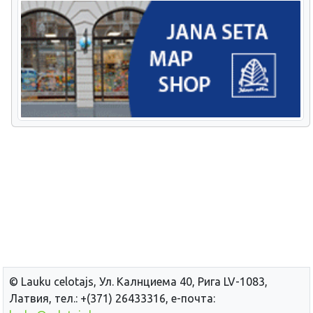
© Lauku сelotajs, Ул. Калнциема 40, Рига LV-1083,
Латвия, тел.: +(371) 26433316, е-почта: