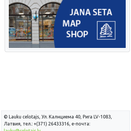
© Lauku сelotajs, Ул. Калнциема 40, Рига LV-1083,
Латвия, тел.: +(371) 26433316, е-почта:
lauku@celotajs.lv