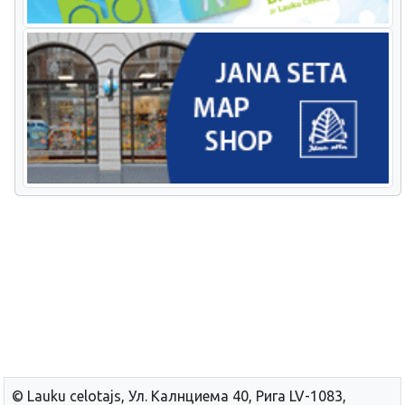
© Lauku сelotajs, Ул. Калнциема 40, Рига LV-1083,