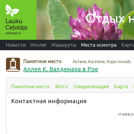
Новости
Ночлег
Маршруты
Места осмотра
Карт
Памятное место
Латвия, Kurzeme, Rojas novads
Аллея К. Валдемара в Рое
Памятное место
Фото
Специализация
Карта
Контактная информация
57.5048,22