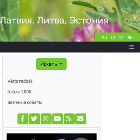
EN
LV
DE
RU
Искать
Vērts redzēt
Natura 2000
Зеленые советы