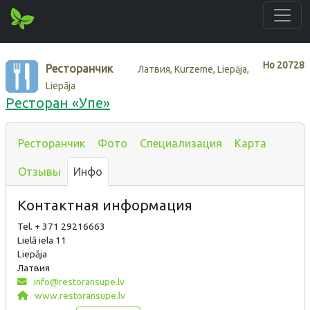
Нo
20728
Ресторанчик
Латвия, Kurzeme, Liepāja,
Liepāja
Ресторан «Упе»
Ресторанчик
Фото
Специализация
Карта
Отзывы
Инфо
Контактная информация
Tel. + 371 29216663
Lielā iela 11
Liepāja
Латвия
info@restoransupe.lv
www.restoransupe.lv