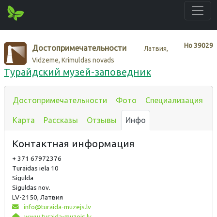
Нo
39029
Достопримечательности
Латвия,
Vidzeme, Krimuldas novads
Турайдский музей-заповедник
Достопримечательности
Фото
Специализация
Карта
Рассказы
Отзывы
Инфо
Контактная информация
+ 371 67972376
Turaidas iela 10
Sigulda
Siguldas nov.
LV-2150, Латвия
info@turaida-muzejs.lv
www.turaida-muzejs.lv