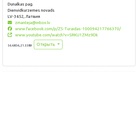
Dunalkas pag.
Dienvidkurzemes novads
LV-3452, Латвия
zmanteja@inbox.lv
www.facebook.com/p/ZS-Turaidas-100094217766370/
www.youtube.com/watch?v=SRKU1ZMz9Dk
Открыть
56.6836,21.3389