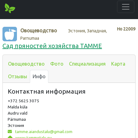
Нo
22009
Овощеводство
Эстония, Западная,
Parnumaa
Сад пряностей хозяйства TAMME
Овощеводство
Фото
Специализация
Карта
Отзывы
Инфо
Контактная информация
+372 5625 3075
Malda küla
Audru vald
Pärnumaa
Эстония
tamme.aiandustalu@gmail.com
www.tammetalu.eu