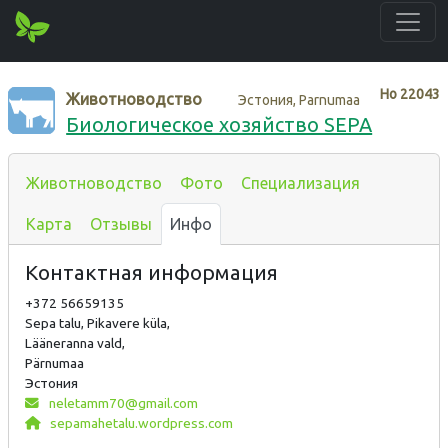
Нo
22043
Животноводство
Эстония, Parnumaa
Биологическое хозяйство SEPA
Животноводство
Фото
Специализация
Карта
Отзывы
Инфо
Контактная информация
+372 56659135
Sepa talu, Pikavere küla,
Lääneranna vald,
Pärnumaa
Эстония
neletamm70@gmail.com
sepamahetalu.wordpress.com