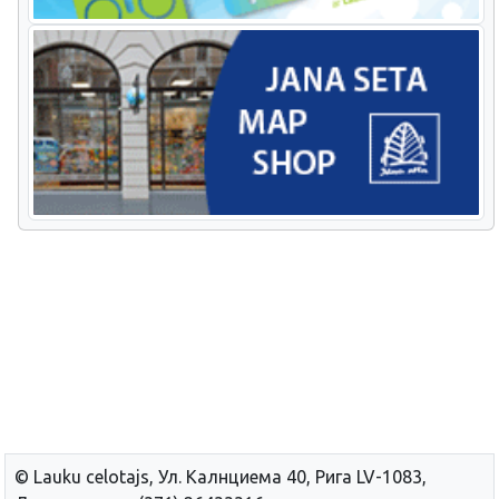
© Lauku сelotajs, Ул. Калнциема 40, Рига LV-1083,