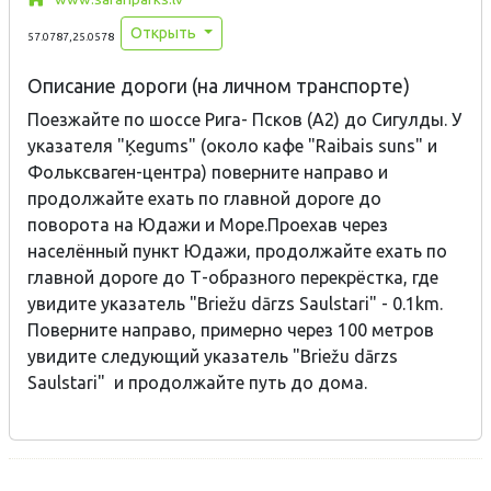
Открыть
57.0787,25.0578
Описание дороги (на личном транспорте)
Поезжайте по шоссе Рига- Псков (A2) до Сигулды. У
указателя "Ķegums" (около кафе "Raibais suns" и
Фольксваген-центра) поверните направо и
продолжайте ехать по главной дороге до
поворота на Юдажи и Море.Проехав через
населённый пункт Юдажи, продолжайте ехать по
главной дороге до Т-образного перекрёстка, где
увидите указатель "Briežu dārzs Saulstari" - 0.1km.
Поверните направо, примерно через 100 метров
увидите следующий указатель "Briežu dārzs
Saulstari" и продолжайте путь до дома.