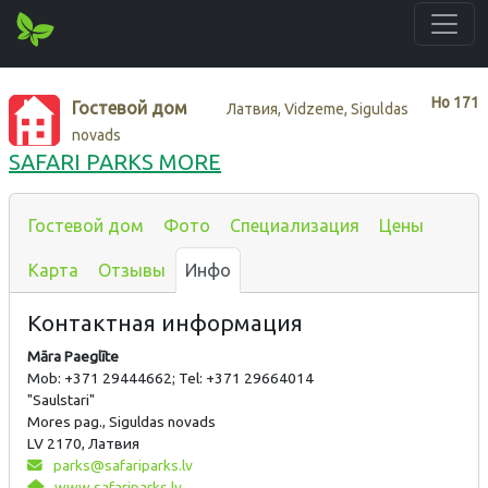
Нo
171
Гостевой дом
Латвия, Vidzeme, Siguldas
novads
SAFARI PARKS MORE
Гостевой дом
Фото
Специализация
Цены
Карта
Отзывы
Инфо
Контактная информация
Māra Paeglīte
Mob: +371 29444662; Tel: +371 29664014
"Saulstari"
Mores pag., Siguldas novads
LV 2170, Латвия
parks@safariparks.lv
www.safariparks.lv