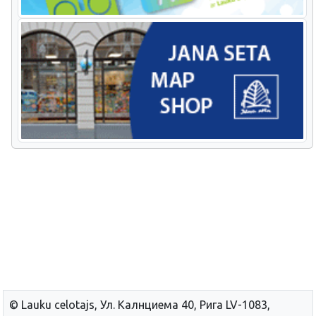
© Lauku сelotajs, Ул. Калнциема 40, Рига LV-1083,