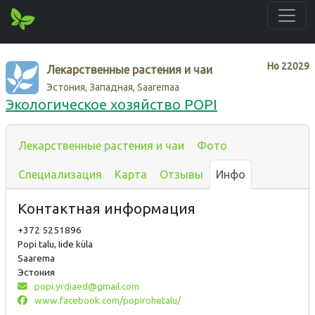
Нo
22029
Лекарственные растения и чаи
Эстония, Западная, Saaremaa
Экологическое хозяйство POPI
Лекарственные растения и чаи
Фото
Специализация
Карта
Отзывы
Инфо
Контактная информация
+372 5251896
Popi talu, Iide küla
Saarema
Эстония
popi.yrdiaed@gmail.com
www.facebook.com/popirohetalu/