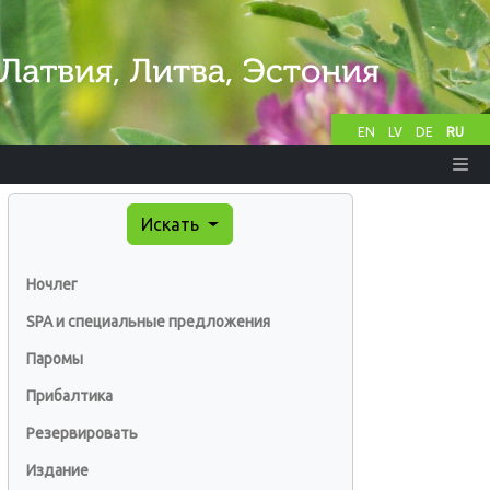
EN
LV
DE
RU
Искать
Ночлег
SPA и специальные предложения
Паромы
Прибалтика
Резервировать
Издание