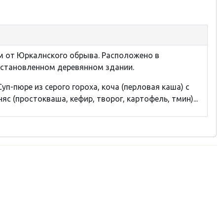
км от Юркалнского обрыва. Расположено в
сстановленном деревянном здании.
 Суп-пюре из серого гороха, коча (перловая каша) с
яс (простокваша, кефир, творог, картофель, тмин)...