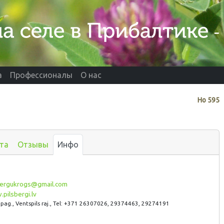
а
Профессионалы
О нас
Нo
595
та
Отзывы
Инфо
bergukrogs@gmail.com
pilsbergi.lv
 pag., Ventspils raj., Tel: +371 26307026, 29374463, 29274191