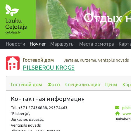
Новости
Ночлег
Маршруты
Места осмотра
Карт
Гостевой дом
Латвия, Kurzeme, Ventspils novads
PILSBERGU KROGS
Гостевой дом
Фото
Специализация
Цены
Кар
Контактная информация
Tel. +371 27436888, 29374463
pils
"Pilsberģi",
www.
Jūrkalnes pagasts,
Jūrkalnes
Ventspils novads
Jūrkalne, LV - 3626, Латвия