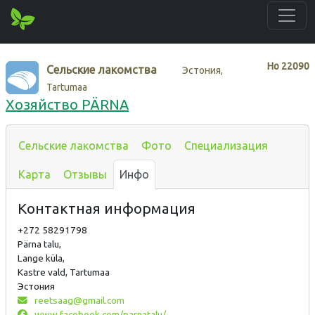
Нo
22090
Сельские лакомства
Эстония,
Tartumaa
Хозяйство PÄRNA
Сельские лакомства
Фото
Специализация
Карта
Отзывы
Инфо
Контактная информация
+272 58291798
Pärna talu,
Lange küla,
Kastre vald, Tartumaa
Эстония
reetsaag@gmail.com
www.facebook.com/parnatalu/