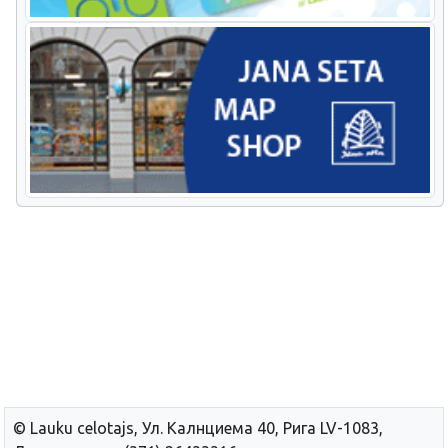
© Lauku сelotajs, Ул. Калнциема 40, Рига LV-1083,