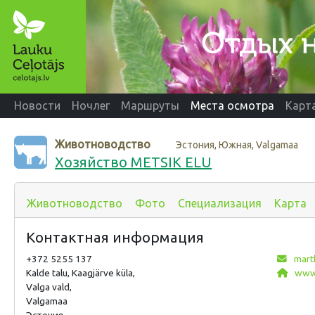
Новости
Ночлег
Маршруты
Места осмотра
Карт
Животноводство
Эстония, Южная, Valgamaa
Хозяйство METSIK ELU
Животноводство
Фото
Специализация
Карта
Контактная информация
+372 5255 137
mart
Kalde talu, Kaagjärve küla,
www.
Valga vald,
Valgamaa
Эстония