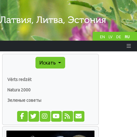
EN
LV
DE
RU
Искать
Vērts redzēt
Natura 2000
Зеленые советы