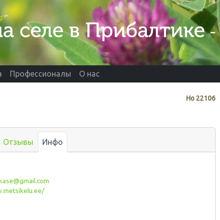
а
Профессионалы
О нас
Нo
22106
Отзывы
Инфо
kase@gmail.com
metsikelu.ee/