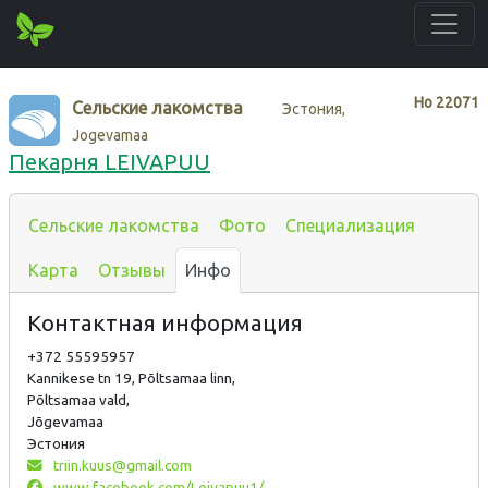
Нo
22071
Сельские лакомства
Эстония,
Jogevamaa
Пекарня LEIVAPUU
Сельские лакомства
Фото
Специализация
Карта
Отзывы
Инфо
Контактная информация
+372 55595957
Kannikese tn 19, Põltsamaa linn,
Põltsamaa vald,
Jõgevamaa
Эстония
triin.kuus@gmail.com
www.facebook.com/Leivapuu1/