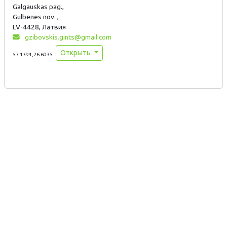
Galgauskas pag.,
Gulbenes nov. ,
LV-4428, Латвия
gzibovskis.gints@gmail.com
Открыть
57.1394,26.6035