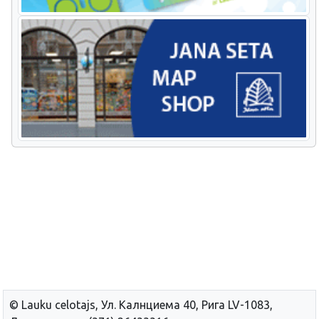
© Lauku сelotajs, Ул. Калнциема 40, Рига LV-1083,