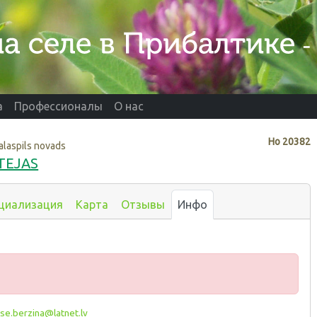
а
Профессионалы
О нас
Нo
20382
alaspils novads
TEJAS
циализация
Карта
Отзывы
Инфо
e.berzina@latnet.lv