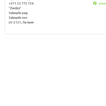
+371 25 772 734
www.
"Ziediņi"
Salaspils pag.
Salaspils nov.
LV-2121, Латвия