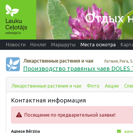
Новости
Ночлег
Маршруты
Места осмотра
Карт
Лекарственные растения и чаи
Латвия, Рига, S
Производство травяных чаев DOLES 
Лекарственные растения и чаи
Фото
Акции
Спе
Контактная информация
Посещение по предварительной заявке!
Agnese Bērziņa
agnes