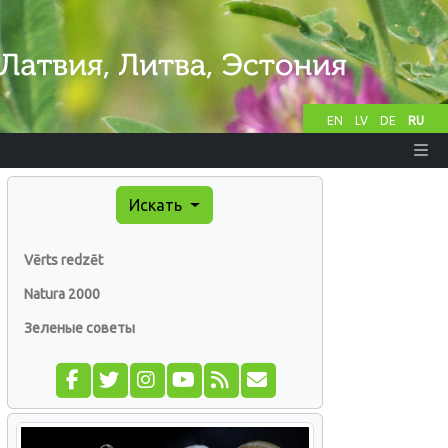
EN
LV
DE
RU
Искать
Vērts redzēt
Natura 2000
Зеленые советы