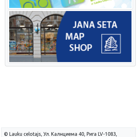
© Lauku сelotajs, Ул. Калнциема 40, Рига LV-1083,