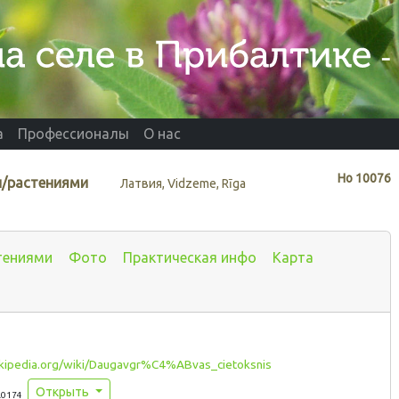
а
Профессионалы
О нас
Нo
10076
/растениями
Латвия, Vidzeme, Rīga
тениями
Фото
Практическая инфо
Карта
ikipedia.org/wiki/Daugavgr%C4%ABvas_cietoksnis
Открыть
.0174