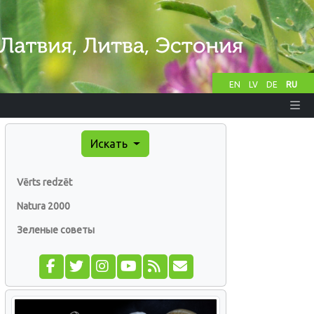
EN
LV
DE
RU
Искать
Vērts redzēt
Natura 2000
Зеленые советы