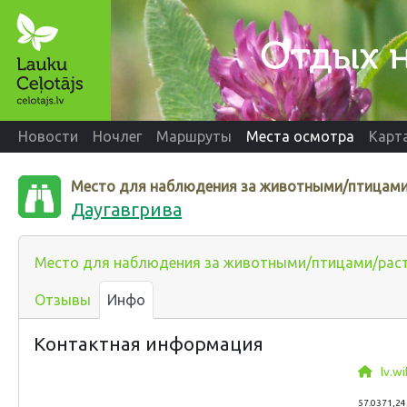
Новости
Ночлег
Маршруты
Места осмотра
Карт
Место для наблюдения за животными/птицами
Даугавгрива
Место для наблюдения за животными/птицами/рас
Отзывы
Инфо
Контактная информация
lv.w
57.0371,24