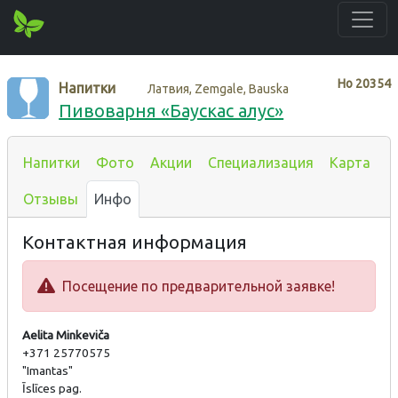
Нo
20354
Напитки
Латвия, Zemgale, Bauska
Пивоварня «Баускас алус»
Напитки
Фото
Акции
Специализация
Карта
Отзывы
Инфо
Контактная информация
Посещение по предварительной заявке!
Aelita Minkeviča
+371 25770575
"Imantas"
Īslīces pag.