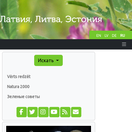
EN
LV
DE
RU
Искать
Vērts redzēt
Natura 2000
Зеленые советы