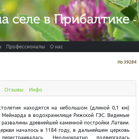
а
Профессионалы
О нас
Нo
39284
Отзывы
Инфо
столетия находятся на небольшом (длиной 0,1 км)
о Мейнарда в водохранилище Рижской ГЭС. Видимые
- развалины древнейшей каменной постройки Латвии.
еркви началось в 1184 году, в дальнейшем церковь
перестраивалась. Неоднократно подвергалась