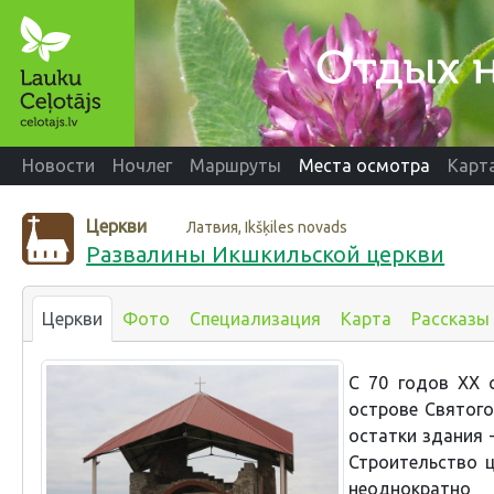
Новости
Ночлег
Маршруты
Места осмотра
Карт
Церкви
Латвия, Ikšķiles novads
Развалины Икшкильской церкви
Церкви
Фото
Специализация
Карта
Рассказы
С 70 годов ХХ 
острове Святог
остатки здания 
Строительство ц
неоднократно 