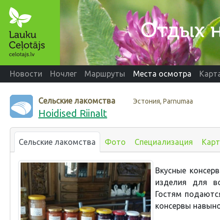
Новости
Ночлег
Маршруты
Места осмотра
Карт
Сельские лакомства
Эстония, Parnumaa
Hoidised Riinalt
Сельские лакомства
Фото
Специализация
Карт
Вкусные консерв
изделия для вс
Гостям подаются
консервы навыно