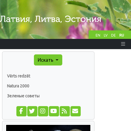
EN
LV
DE
RU
Искать
Vērts redzēt
Natura 2000
Зеленые советы