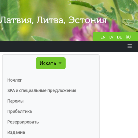
EN
LV
DE
RU
Искать
Ночлег
SPA и специальные предложения
Паромы
Прибалтика
Резервировать
Издание