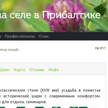
а
Профессионалы
О нас
Нo
911
donas novads
Цены
Карта
Отзывы
Инфо
лассическом стиле (XVIII век) усадьба в поместье
бе исторический шарм с современным комфортом.
 для отдыха, семинаров.