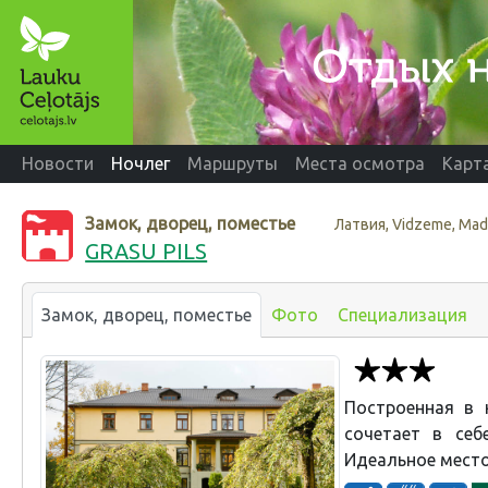
Новости
Ночлег
Маршруты
Места осмотра
Карт
Замок, дворец, поместье
Латвия, Vidzeme, Ma
GRASU PILS
Замок, дворец, поместье
Фото
Специализация
Построенная в к
сочетает в се
Идеальное место