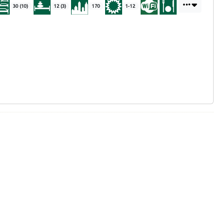
30 (10)
12 (3)
170
1-12