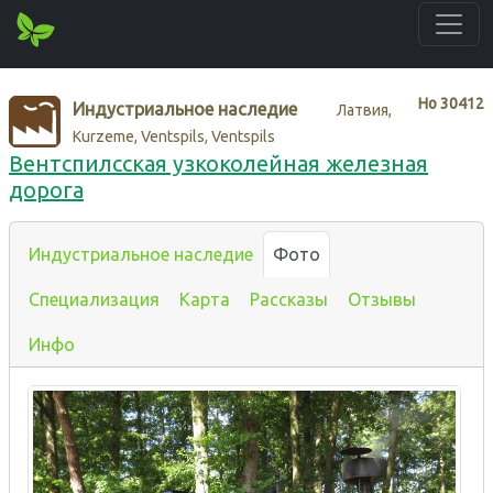
Нo
30412
Индустриальное наследие
Латвия,
Kurzeme, Ventspils, Ventspils
Вентспилсская узкоколейная железная
дорога
Индустриальное наследие
Фото
Специализация
Карта
Рассказы
Отзывы
Инфо