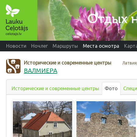
Новости
Ночлег
Маршруты
Места осмотра
Карт
Исторические и современные центры
Латвия,
ВАЛМИЕРА
Исторические и современные центры
Фото
Спец