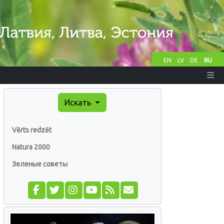
EN
LV
DE
RU
Искать
Vērts redzēt
Natura 2000
Зеленые советы