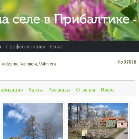
а
Профессионалы
О нас
Нo
37018
 Vidzeme, Valmiera, Valmiera
иализация
Карта
Рассказы
Отзывы
Инфо