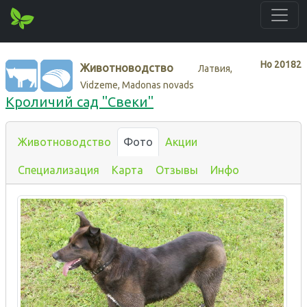
Нo
20182
Животноводство
Латвия,
Vidzeme, Madonas novads
Кроличий сад "Свеки"
Животноводство
Фото
Акции
Специализация
Карта
Отзывы
Инфо