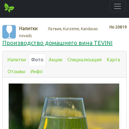
Нo
20819
Напитки
Латвия, Kurzeme, Kandavas
novads
Производство домашнего вина TEVINI
Напитки
Фото
Акции
Специализация
Карта
Отзывы
Инфо