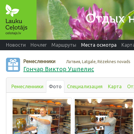
Новости
Ночлег
Маршруты
Места осмотра
Карт
Ремесленники
Латвия, Latgale, Rēzeknes novads
Гончар Виктор Ушпелис
Ремесленники
Фото
Специализация
Карта
От