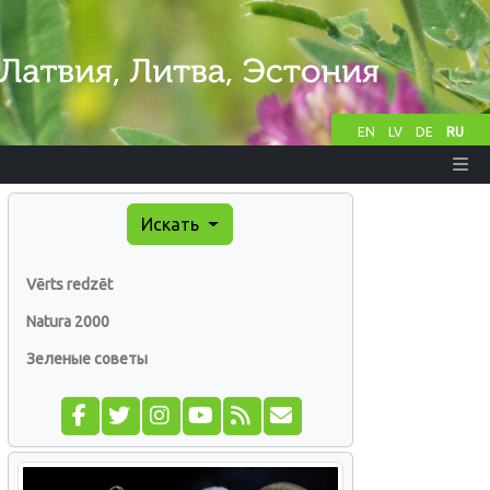
EN
LV
DE
RU
Искать
Vērts redzēt
Natura 2000
Зеленые советы