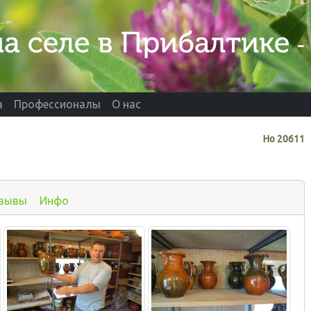
а
Профессионалы
О нас
Нo
20611
зывы
Инфо