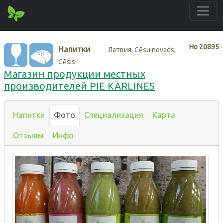
Нo
20895
Напитки
Латвия, Cēsu novads,
Cēsis
Магазин продукции местных
производителей PIE KARLINES
Напитки
Фото
Специализация
Карта
Отзывы
Инфо