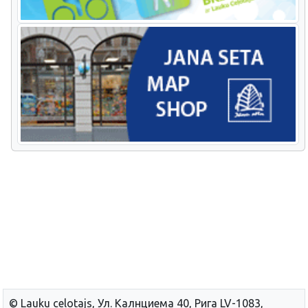
© Lauku сelotajs, Ул. Калнциема 40, Рига LV-1083,